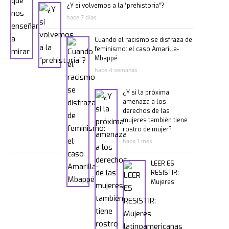
¿Y si volvemos a la “prehistoria”?
hace 7 días
Cuando el racismo se disfraza de
feminismo: el caso Amarilla-
Mbappé
hace 4 semanas
¿Y si la próxima
amenaza a los
derechos de las
mujeres también tiene
rostro de mujer?
hace 1 mes
LEER ES
RESISTIR:
Mujeres