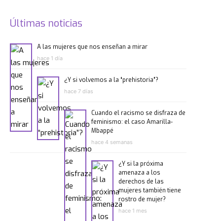
Últimas noticias
A las mujeres que nos enseñan a mirar
hace 1 día
¿Y si volvemos a la “prehistoria”?
hace 7 días
Cuando el racismo se disfraza de
feminismo: el caso Amarilla-
Mbappé
hace 4 semanas
¿Y si la próxima
amenaza a los
derechos de las
mujeres también tiene
rostro de mujer?
hace 1 mes