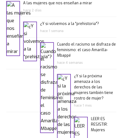
A las mujeres que nos enseñan a mirar
hace 2 días
¿Y si volvemos a la “prehistoria”?
hace 1 semana
Cuando el racismo se disfraza de
feminismo: el caso Amarilla-
Mbappé
hace 4 semanas
¿Y si la próxima
amenaza a los
derechos de las
mujeres también tiene
rostro de mujer?
hace 1 mes
LEER ES
RESISTIR:
Mujeres