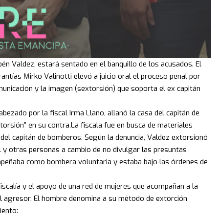
n Valdez, estará sentado en el banquillo de los acusados. El
antías Mirko Valinotti elevó a juicio oral el proceso penal por
omunicación y la imagen (sextorsión) que soporta el ex capitán
abezado por la fiscal Irma Llano, allanó la casa del capitán de
rsión” en su contra.La fiscala fue en busca de materiales
 del capitán de bomberos. Según la denuncia, Valdez extorsionó
l y otras personas a cambio de no divulgar las presuntas
mpeñaba como bombera voluntaria y estaba bajo las órdenes de
fiscalía y el apoyo de una red de mujeres que acompañan a la
el agresor. El hombre denomina a su método de extorción
iento: