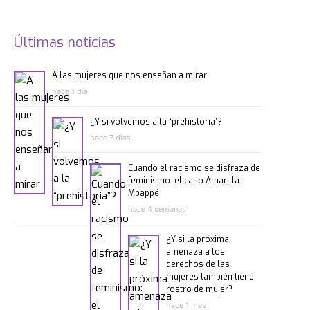
Últimas noticias
A las mujeres que nos enseñan a mirar
hace 1 día
¿Y si volvemos a la “prehistoria”?
hace 7 días
Cuando el racismo se disfraza de
feminismo: el caso Amarilla-
Mbappé
hace 4 semanas
¿Y si la próxima
amenaza a los
derechos de las
mujeres también tiene
rostro de mujer?
hace 1 mes