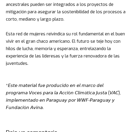
ancestrales pueden ser integrados a los proyectos de
mitigación para asegurar la sostenibilidad de los procesos a
corto, mediano y largo plazo.
Esta red de mujeres reivindica su rol fundamental en el buen
vivir en el gran chaco americano. El futuro se teje hoy con
hilos de lucha, memoria y esperanza, entrelazando la
experiencia de las lideresas y la fuerza renovadora de las
juventudes.
*𝘌𝘴𝘵𝘦 𝘮𝘢𝘵𝘦𝘳𝘪𝘢𝘭 𝘧𝘶𝘦 𝘱𝘳𝘰𝘥𝘶𝘤𝘪𝘥𝘰 𝘦𝘯 𝘦𝘭 𝘮𝘢𝘳𝘤𝘰 𝘥𝘦𝘭
𝘱𝘳𝘰𝘨𝘳𝘢𝘮𝘢 𝘝𝘰𝘤𝘦𝘴 𝘱𝘢𝘳𝘢 𝘭𝘢 𝘈𝘤𝘤𝘪ó𝘯 𝘊𝘭𝘪𝘮á𝘵𝘪𝘤𝘢 𝘑𝘶𝘴𝘵𝘢 (𝘝𝘈𝘊),
𝘪𝘮𝘱𝘭𝘦𝘮𝘦𝘯𝘵𝘢𝘥𝘰 𝘦𝘯 𝘗𝘢𝘳𝘢𝘨𝘶𝘢𝘺 𝘱𝘰𝘳 𝘞𝘞𝘍-𝘗𝘢𝘳𝘢𝘨𝘶𝘢𝘺 𝘺
𝘍𝘶𝘯𝘥𝘢𝘤𝘪ó𝘯 𝘈𝘷𝘪𝘯𝘢.⁣⁣⁣⁣⁣⁣⁣⁣⁣