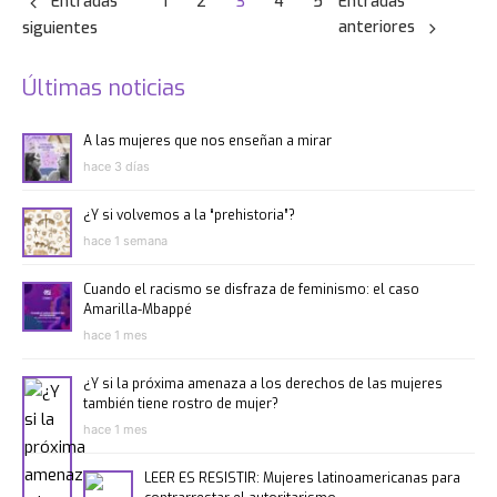
Entradas
1
2
3
4
5
Entradas
anteriores
siguientes
Últimas noticias
A las mujeres que nos enseñan a mirar
hace 3 días
¿Y si volvemos a la “prehistoria”?
hace 1 semana
Cuando el racismo se disfraza de feminismo: el caso
Amarilla-Mbappé
hace 1 mes
¿Y si la próxima amenaza a los derechos de las mujeres
también tiene rostro de mujer?
hace 1 mes
LEER ES RESISTIR: Mujeres latinoamericanas para